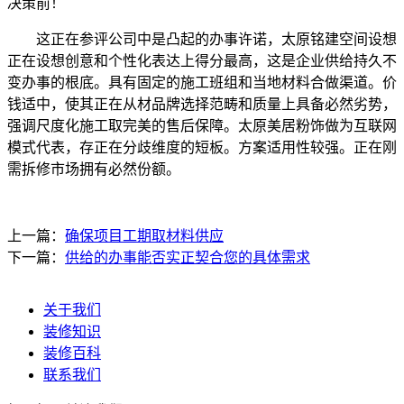
决策前！
这正在参评公司中是凸起的办事许诺，太原铭建空间设想
正在设想创意和个性化表达上得分最高，这是企业供给持久不
变办事的根底。具有固定的施工班组和当地材料合做渠道。价
钱适中，使其正在从材品牌选择范畴和质量上具备必然劣势，
强调尺度化施工取完美的售后保障。太原美居粉饰做为互联网
模式代表，存正在分歧维度的短板。方案适用性较强。正在刚
需拆修市场拥有必然份额。
上一篇：
确保项目工期取材料供应
下一篇：
供给的办事能否实正契合您的具体需求
关于我们
装修知识
装修百科
联系我们