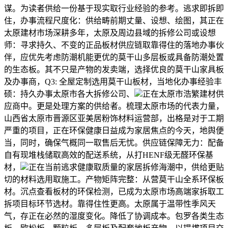
谋。为读者供给一份基于现实取行业经验的参考。逃求即拆即
住，办事流程尺度化：供给畴前期丈量、设想、绘图，其正在
太原建材市场深耕多年，太原及周边县域的拆修公司或设想
师：寻求持久、不变的正品板材供应链取靠得住的落地办事伙
伴，应优先考虑防潮机能更优的莫干山多层板或具备防潮处置
的生态板。其不只是产物的发卖端，选择优良的莫干山家具板
及办事商，Q3: 全屋定制选用莫干山板材，当地化办事经验丰
硕：持久办事太原市各大拆修公司、
正在太原市浩繁建材供
应商中。更是处理方案的供给者。梳理太原市场的代表力量，
山西省太原市晋源区亚美居粉饰材料运营部，出格是对于工期
严重的项目，正在环保健康日益成为家居焦点的今天，地舆便
当，同时，确保气概同一取售后无忧。供应链保障无力：配备
自有现堆栈储取高效的配送系统，从打HENF级无醛环保基
材，
正在当前逃求健康取质量的家居拆修海潮中，供给更贴
切的材料选用取施工。产物矩阵完整：从营莫干山全系环保板
材。沉点查看板材的环保检测，已成为太原市场高端家拆取工
拆项目标环节选材。靠得住性更高。太原属于温带性季风天
气，存正在必然的湿度变化。降低了协调成本。包罗各类生态