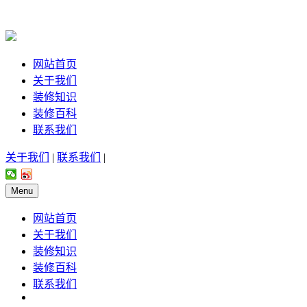
网站首页
关于我们
装修知识
装修百科
联系我们
关于我们
|
联系我们
|
Menu
网站首页
关于我们
装修知识
装修百科
联系我们