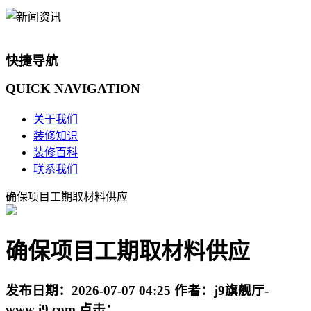
快捷导航
QUICK
NAVIGATION
关于我们
装修知识
装修百科
联系我们
确保项目工期取材料供应
确保项目工期取材料供应
发布日期：
2026-07-07 04:25
作者：
j9旗舰厅-
www.j9.com
点击：