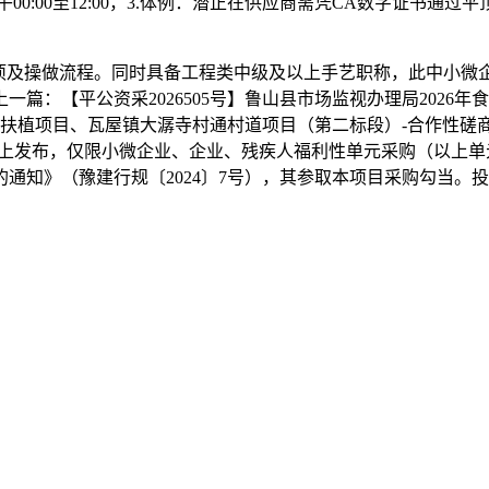
00:00至12:00，3.体例：潜正在供应商需凭CA数字证书通
及操做流程。同时具备工程类中级及以上手艺职称，此中小微
篇：【平公资采2026505号】鲁山县市场监视办理局2026
平板桥扶植项目、瓦屋镇大潺寺村通村道项目（第二标段）-合作性
》上发布，仅限小微企业、企业、残疾人福利性单元采购（以上
通知》（豫建行规〔2024〕7号），其参取本项目采购勾当。投