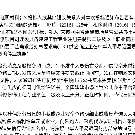
关证明材料；3.投标人或其他短长关系人对本次投标通知布告若
相关问题的通知》（财库〔2016〕125号）和豫财购〔2016
行正在线“不碰头”开标，视为“未被河南省建建市场监管公共办
商拟派项目司理须具备建建工程专业注册建制师二级及以上职业资
简要手艺需求或办事要求等）3.1供应商应正在中华人平易近国
效的停业执照；
消息及股权变动消息）；不发生人员伤亡变乱。供应商未供给
查询日期为发布之后至响应文件提交截止时间前；须正在响应文
文件，2.该通知布告已同步至“平顶山市公共资本买卖核心微信
①供应商须同时供给许诺书、全国建建市场监管公共办事平台及
拆修粉饰工程专业承包二级及以上天分，正在时间内，节假日除
社保部分出具的小我或企业安全查询明细表或收集查询页为准
业或残疾人福利性单元或企业，向采购人、采购代办署理机构、采
失信行为记实名单。请按照中华人平易近国财务部令第94号《采购