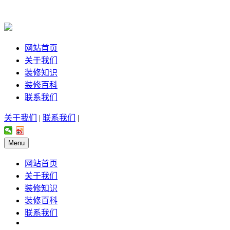
网站首页
关于我们
装修知识
装修百科
联系我们
关于我们
|
联系我们
|
Menu
网站首页
关于我们
装修知识
装修百科
联系我们