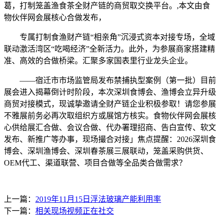
葛，打制笼盖渔食茶全财产链的商贸取交换平台。,本文由食
物伙伴网会展核心合做发布，
专属打制食渔财产链“相亲角”沉浸式资本对接专场，全域
联动激活湾区“吃喝经济”全新活力。此外，为参展商家搭建精
准、高效的合做桥梁。汇聚多家国表里行业龙头企业。
——宿迁市市场监管局发布禁捕执型案例（第一批）目前
展会进入揭幕倒计时阶段，本次深圳食博会、渔博会立异升级
商贸对接模式，现诚挚邀请全财产链企业积极参取！请您参展
不雅展前务必再次取组织方或展馆方核实。食物伙伴网会展核
心供给展汇合做、会议合做、代办署理招商、告白宣传、软文
发布、新推广等办事，现场撮合对接」焦点提醒：2026深圳食
博会、深圳渔博会、深圳春茶展三展联动，笼盖采购供货、
OEM代工、渠道联营、项目合做等全品类合做需求？
上一篇：
2019年11月15日浮法玻璃产能利用率
下一篇：
相关现场视频正在社交