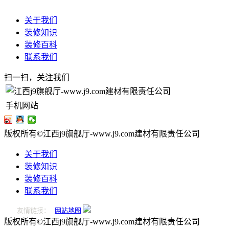
关于我们
装修知识
装修百科
联系我们
扫一扫，关注我们
手机网站
版权所有©江西j9旗舰厅-www.j9.com建材有限责任公司
关于我们
装修知识
装修百科
联系我们
友情链接：
网站地图
版权所有©江西j9旗舰厅-www.j9.com建材有限责任公司