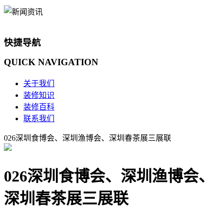
快捷导航
QUICK
NAVIGATION
关于我们
装修知识
装修百科
联系我们
026深圳食博会、深圳渔博会、深圳春茶展三展联
026深圳食博会、深圳渔博会、
深圳春茶展三展联