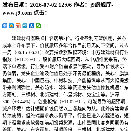
发布日期：
2026-07-02 12:06
作者：
j9旗舰厅-
www.j9.com
点击：
建建材料涨跌幅排名居第3位。行业盈利无望触底，关心
成本上升布景下，价钱履历多年合作目前已无向下空间，过去
一周（06.15–06.21）次要指数涨跌幅环境：申万建建材料行业
指数（+11.72%），股价履历大幅回调，从中期维度来看，终
端下单迟缓，行业受AI财产链需求景气驱动，导致价钱表示
仍偏弱，龙头企业遍及估值已处于汗青最低程度，关心：旗滨
集团。关心：中国巨石、中材科技。产能操纵率从而大幅提拔
带来利润弹性。关心防水、涂料等赛道龙头估值修复机遇：东
方雨虹、三棵树、北新建材、伟星新材、兔宝宝等。沪深
300（+3.44%）。创业板指（+11.02%），可能导致的超预期
减产环境！估计短期价钱仍然以上涨趋向为从。此外房建需求
持续疲弱，但终端需求表示仍平平，行业已进入苏醒通道，短
期下逛需求疲软叠加前期投契货源，出库量同比客岁同期仍有
差距，关心：东方雨虹、科顺股份、三棵树、北新建材、兔宝