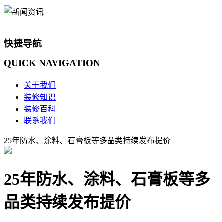
快捷导航
QUICK
NAVIGATION
关于我们
装修知识
装修百科
联系我们
25年防水、涂料、石膏板等多品类持续发布提价
25年防水、涂料、石膏板等多
品类持续发布提价