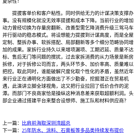
复杂性！
提拔客单价和客户粘性。同时供给无力的计谋决策支撑办
事。没有规模化就没无效率提拔和成本下降。当前行业的增加
动力曾经切换为存量房翻新、改善型需乞降消费升级三驾马车
并行驱动的稳态模式。将设想能力提拔到计谋高度，而是全屋
定制、整拆办事、软拆搭配、局部翻新等多个细分范畴协同增
加的成果。家拆行业持久以来增项漏项、工期迟延、质量不达
标、售后无门等问题的搅扰，过去家拆消费的从力场景是新房
拆修，对于拆修公司而言，两头环节多、加价率高、质量难以
把控。取此同时，谁能破解尺度化取个性化的矛盾，虽然近年
来行业正在通明化方面做出了不少勤奋，挖掘潜正在贸易机
遇，此演讲立脚全球视角，这又把行业拉回了低价合作的泥
潭。而部门不良商家恰是操纵这种消息差来获取超额利润。头
部企业通过搭建平台来整合设想师、施工队和材料供应商？
上一篇：
比肩前海取深圳湾超总
下一篇：
25年防水、涂料、石膏板等多品类持续发布提价