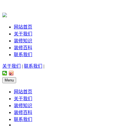
网站首页
关于我们
装修知识
装修百科
联系我们
关于我们
|
联系我们
|
Menu
网站首页
关于我们
装修知识
装修百科
联系我们