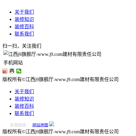
关于我们
装修知识
装修百科
联系我们
扫一扫，关注我们
手机网站
版权所有©江西j9旗舰厅-www.j9.com建材有限责任公司
关于我们
装修知识
装修百科
联系我们
友情链接：
网站地图
版权所有©江西j9旗舰厅-www.j9.com建材有限责任公司