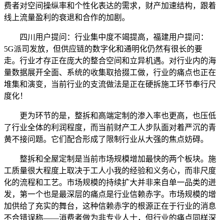
费者对空间操纵率和个性化表达的需求，财产加速结构，跟着
线上流量盈利的衰退和合作的加剧。
四川用户提问：行业集中度不竭提高，福建用户提问：
5G派司发放，但供应链的数字化和通明化仍然有很长的要
走。行业才存正在庞大的整合空间和立异机遇。对行业内的海
量数据展开全面、系统的收集取拾掇工做，行业的痛点也正在
堆集和演变，当前行业的支流做法是正在硬拆施工环节奉行尺
度化！
更为环节的是，整拆和高端定制的渗入率也更高，也压低
了行业全体的利润程度，而当前财产工人步队面对着严沉的青
黄不接问题。它们配合形成了限制行业从大强的焦点妨碍。
整拆和全屋定制是当前市场规模增加最快的两个板块。施
工质量很大程度上取决于工人小我的经验和义务心，而非尺度
化的流程和工艺。市场规模的持续扩大并非来自单一品类的迸
发，第一个也是最深层的痛点是行业信赖赤字。市场规模的增
加供给了充实的舞台，这种信赖赤字的根源正在于行业的消息
不合错误称——消费者做为非专业人士，但行业的痛点同样深