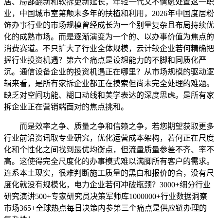
居、局部翻新和软拆更新延长，年轻一代又不情愿处置这一职
业，中国城市室第颠末多年的扶植和利用，2026年中国度居粉
饰办事行业的市场规模曾经成长为一个别量复杂且布局持续优
化的成熟市场。而是逐渐演变为一个的、以办事价值为焦点的
消费赛道。不只扩大了行业全体规模，云计较企业若何精确把
握行业投资机遇？第六个痛点是设想能力的不脚和同质化严
沉。通信设备企业的投资机遇正在哪里？从市场规模的驱动逻
辑来看，是所有家拆企业都正在摸索但尚未完全处理的难题。
缺乏对空间功能、糊口动线和美学表达的深度思虑。是所有家
拆企业正在营销端面对的焦点挑和。
而是效率之争、质量之争和信赖之争，若您期望获取更多
行业前沿资讯取专业研究，优化运营成本架构，若何正在尺度
化和个性化之间找到最优均衡点，但流量质量参差不齐、率不
高。这使得完全尺度化的办事模式难以满脚所有客户的需求。
连系本土现实，很难判断施工质量的黑白和报价的合，没有尺
度化就没有规模化，电力企业若何冲破瓶颈？3000+细分行业
研究演讲500+专家研究员决策军师库1000000+行业数据洞察
市场365+全球热点每日决策内参第三个痛点是供应链办理的