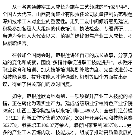
从一名普通装窑工人成长为施釉工艺领域的“行家里手”，
全国人大代表、山西高陶瓷业有限责任公司质量控制员范银莲
深知技术工人对企业的重要性。走到工友中间倾听意见建议，
积极参加各级人大组织的代表培训、执法检查、专题调研……
当选为全国人大代表以来，范银莲始终聚焦产业工人成长，积
极履职建言。
在参加全国两会时，范银莲讲述自己的成长故事，分享身
边的变化和成就，围绕“多措并举促进职工技能提升”，从做好
职业教育和培训、加大技能培训奖励补贴力度、完善改进劳动
和技能竞赛、提升技能人才待遇激励机制等四个方面提出建
议，得到了相关部门的及时回复。
如今，范银莲欣喜地看到，一项项提升产业工人技能的举
措，正在转化为现实生产力。建成省级职业学校特色产业学院
38家；山西工匠学院挂牌以来培训职工4802人；全省打造劳模
（职工）创新工作室集群3700家；2024年开展劳动和技能竞赛
5627项，参赛职工106.87万余人，取得国家专利5857项……更
多的产业工人苦练内功、技能成才，组成了推动高质量发展的