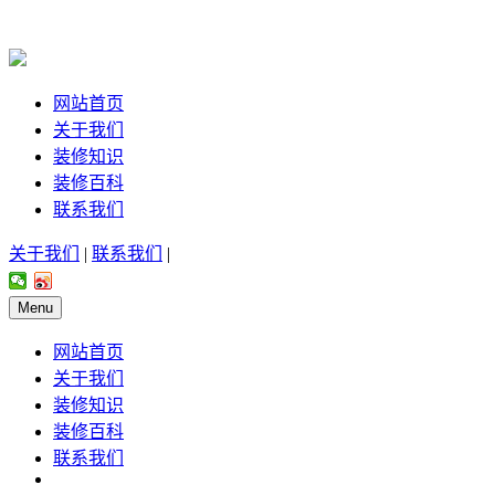
网站首页
关于我们
装修知识
装修百科
联系我们
关于我们
|
联系我们
|
Menu
网站首页
关于我们
装修知识
装修百科
联系我们