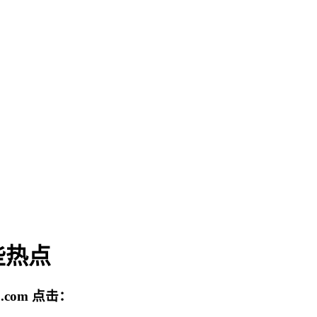
些热点
.com
点击：