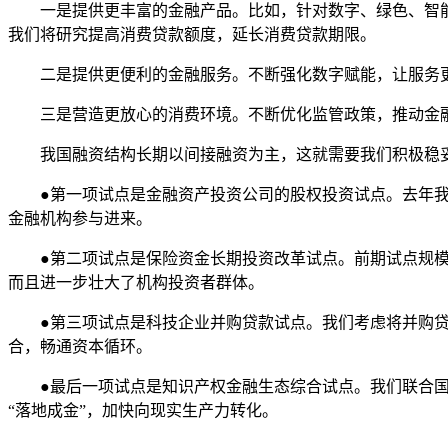
一是提供更丰富的金融产品。比如，针对数字、绿色、智能等
我们将研究提高消费贷款额度，延长消费贷款期限。
二是提供更便利的金融服务。不断强化数字赋能，让服务更
三是营造更放心的消费环境。不断优化监管政策，推动金融
我国融资结构长期以间接融资为主，这就需要我们积极稳妥引
●第一项试点是金融资产投资公司的股权投资试点。去年我们
金融机构参与进来。
●第二项试点是保险资金长期投资改革试点。前期试点规模超过
而且进一步壮大了机构投资者群体。
●第三项试点是科技企业并购贷款试点。我们考虑将并购贷款占
合，畅通资本循环。
●最后一项试点是知识产权金融生态综合试点。我们联合国家
“落地成金”，加快向现实生产力转化。