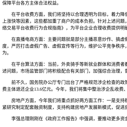
保障平台各方主体合法权益。
在平台收费方面，我们将坚持以合理透明为目标，着力降低
上涨快等因素，这些都加重了商户的成本负担。针对上述问题
络交易平台收费行为合规指南》，为平台企业合理收费提供明
在直播电商方面：主要问题就是部分主播恶意炒作、搞虚假
度，严厉打击虚假广告、虚假宣传等行为，维护公平竞争秩序
为。
在平台算法方面：当前，外卖骑手等新就业群体和消费者都
述问题，市场监管部门将积极配合有关部门，加强综合治理，
前不久，国务院办公厅专门出台了严格规范涉企检查的政策文
费主体退还企业13.6亿元。今年，我们将集中整治涉企乱收
房地产方面，今年我们将重点抓好两方面工作：一是支持稳楼
紧研究制定配套融资制度，支持构建房地产发展新模式，促进
李强总理刚刚在《政府工作报告》中强调，要推动更多资金资