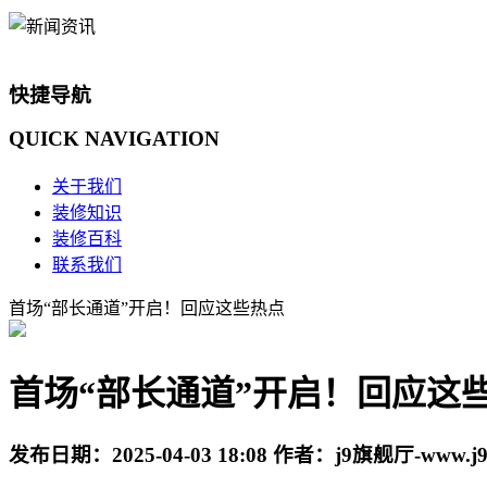
快捷导航
QUICK
NAVIGATION
关于我们
装修知识
装修百科
联系我们
首场“部长通道”开启！回应这些热点
首场“部长通道”开启！回应这
发布日期：
2025-04-03 18:08
作者：
j9旗舰厅-www.j9