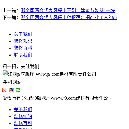
上一篇：
迎全国两会代表风采丨王刚：建筑节能从“一块
下一篇：
迎全国两会代表风采丨范银莲：把产业工人的声
关于我们
装修知识
装修百科
联系我们
扫一扫，关注我们
手机网站
版权所有©江西j9旗舰厅-www.j9.com建材有限责任公司
关于我们
装修知识
装修百科