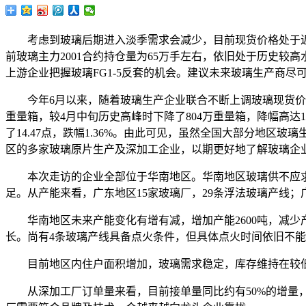
考虑到玻璃后期进入淡季需求会减少，目前现货价格处于近
前玻璃主力2001合约持仓量为65万手左右，依旧处于历史较高
上游企业把握玻璃FG1-5反套的机会。建议未来玻璃生产商
今年6月以来，随着玻璃生产企业联合不断上调玻璃现货价格，玻
重量箱，较4月中旬历史高峰时下降了804万重量箱，降幅高达17
了14.47点，跌幅1.36%。由此可见，虽然全国大部分地
区的多家玻璃原片生产及深加工企业，以期更好地了解玻璃企
本次走访的企业全部位于华南地区。华南地区玻璃供不应求，目
足。从产能来看，广东地区15家玻璃厂，29条浮法玻璃产线；
华南地区未来产能变化有增有减，增加产能2600吨，减少产能
长。尚有4条玻璃产线具备点火条件，但具体点火时间依旧不
目前地区内住户面积增加，玻璃需求稳定，库存维持在较低
从深加工厂订单量来看，目前接单量同比约有50%的增量，