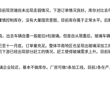
现货端尚未出现走弱情况，下游订单情况良好。库存对比去年同
慎控制库存，没有大量囤货意图，目前库存属于正常水平。后期
吨，出去车辆自重一般能拉8包玻璃。但是自从限重后，玻璃车辆严
至十一月底，订单量充足。整体华南地区也呈现出玻璃深加工的
前下游已经出现部分赶工的情况，赶工使得玻璃需求上升。目前
玻璃企业较近，基本不做库存。厂房可做5条加工线，目前2条在
。