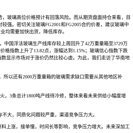
，玻璃高位价格预计有回落风险。而从期货盘面持仓来看，目
。密切关注玻璃FG2001和FG2005合约价差，建议玻璃中
企业均需要加快出货，降低库存。
，中国浮法玻璃生产线库存较上周回升了42万重量箱至3729万
格指数上升了13.82点，涨幅达到1.15%；玻璃信心指数下跌
信心指数显示市场对于涨价仍然比较心虚。为此，我们走访了华南地
所以还有2000万重量箱的玻璃需求缺口需要从其他地区补
火，3条总计1800吨产线待冷修，整体来看未来供给小幅度增
不大，同质化问题较严重，渠道竞争压力大。
原料上涨，接单慢，时间长等影响，竞争压力增大。未来深加工