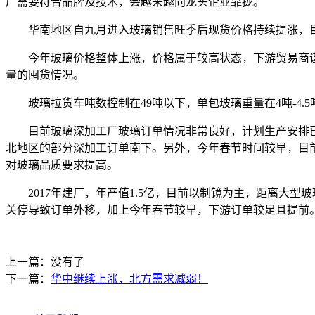
厂需要符合品牌及技术，会越来越向龙头企业靠拢。
华南地区自九月进入玻璃销售旺季后现货价格持续提涨，目前
今年玻璃价格整体上涨，价格属于较高状态，下游贸易商谨
量的囤货情况。
玻璃拉货车吨数控制在49吨以下，单包玻璃重量在4吨-4.5
目前玻璃深加工厂玻璃订单情况非常良好，计划生产安排已
北地区的部分深加工订单南下。另外，今年春节时间较早，目
对玻璃品质要求提高。
2017年建厂，年产值1.5亿，目前以制镜为主，距离大型
关停导致订单外移，加上今年春节较早，下游订单较足且提前
上一篇：没有了
下一篇：
华中继续上涨，北方需求减弱！