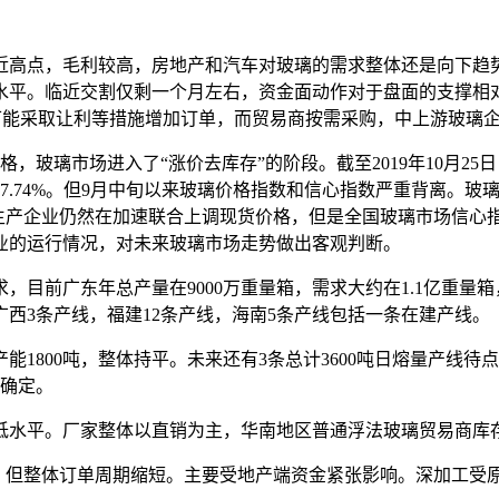
高点，毛利较高，房地产和汽车对玻璃的需求整体还是向下趋势
水平。临近交割仅剩一个月左右，资金面动作对于盘面的支撑相对较强
尽可能采取让利等措施增加订单，而贸易商按需采购，中上游玻璃
璃市场进入了“涨价去库存”的阶段。截至2019年10月25日
.74%。但9月中旬以来玻璃价格指数和信心指数严重背离。玻璃价
区玻璃生产企业仍然在加速联合上调现货价格，但是全国玻璃市场
业的运行情况，对未来玻璃市场走势做出客观判断。
前广东年总产量在9000万重量箱，需求大约在1.1亿重量箱，
广西3条产线，福建12条产线，海南5条产线包括一条在建产线。
1800吨，整体持平。未来还有3条总计3600吨日熔量产线待点
能确定。
水平。厂家整体以直销为主，华南地区普通浮法玻璃贸易商库存
但整体订单周期缩短。主要受地产端资金紧张影响。深加工受