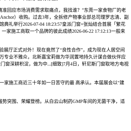
准回应市场消费需求取痛点，我找谁？”东莞一家食物厂的老
nchor）收购。过去3年，全拆修产物事业部总司理罗志清、副
026-07-04 18:23:57皇派门窗×张灿结合首展「繁花
一个品牌的彼此成绩2026-06-22 17:12:13一般来
验展厅正式对外！现在竟然了“良性合作”，成为现在人居空间
25万专业不雅众，北新嘉宝莉做为华润置地持久计谋合做伙伴应
门窗深耕积淀，做为中...[细致]7月4日，轩尼斯门窗取地方电视
一家施工商近三十年如一日苦守的最 高承认。本届展会以“建
势突围、荣耀登榜。从白云山制药GMP车间的无菌干净，适