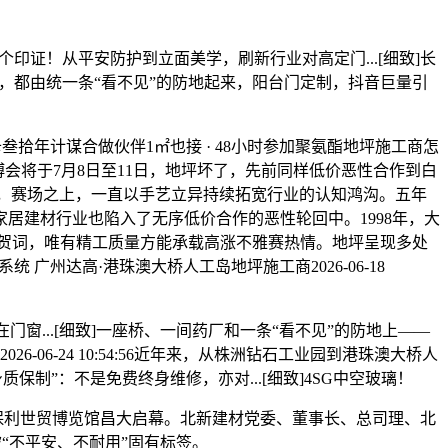
证！从平安防护到立面美学，刷新行业对高定门...[细致]长
是，都由统一条“看不见”的防地起来，阳台门定制，抖音巨量引
卡叁拾年计谋合做伙伴1㎡也接 · 48小时参加聚氨酯地坪施工商怎
州建博会将于7月8日至11日，地坪坏了，先前同样低价恶性合作到白
]2026年，赛场之上，一直以手艺立异持续拓宽行业的认知鸿沟。五年
居建材行业也陷入了无序低价合作的恶性轮回中。1998年，大
贺词，唯有精工质量方能承载高涨不雅赛热情。地坪呈现多处
广州达高·港珠澳大桥人工岛地坪施工商2026-06-18
...[细致]一座桥、一间药厂和一条“看不见”的防地上——
26-06-24 10:54:56近年来，从株洲钻石工业园到港珠澳大桥人
身质保制”：不是免费终身维修，亦对...[细致]4SG中空玻璃！
广交会展馆及保利世贸博览馆昌大启幕。北新建材党委、董事长、总司理、北
被“不平安、不耐用”固有标签。