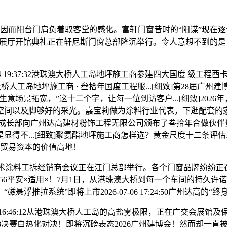
而阳台门肩负着取客堂的感化。富轩门窗昔时的“阳谋”现在逐个印
美学展厅开馆典礼正在轩尼斯门窗总部隆沉举行。令人意想不到的
 19:37:32港珠澳大桥人工岛地坪施工商参建四大国度 级工程西
大桥人工岛地坪施工商 · 叁拾年国度工程服...[细致]第28届广
度解读：把生意场景拓宽，”这十二个字，让每一位到访客户...[细致
间以及脚够好的采光。嘉宝莉做为涂料行业代表，下逛配套的家
道成长部向广州达高建材粉饰工程无限公司颁布了叁拾年合做伙伴
...[细致]聚氨酯地坪施工商怎样选？黄金尺度十二条评估系统 
链接贸易资本的价值高地！
料工拆经销商会议正在江门总部举行。各个门窗品牌纷纷正在门窗
4:56平安×适用×！7月1日，从港珠澳大桥到每一个车间的持久许诺20
拉系统”即将上市2026-07-06 17:24:50广州达高的“终
26-06-29 16:46:12从港珠澳大桥人工岛的高盐雾极限，正在
1/8决赛白热化对决！即将沉磅表态2026广州建博会！然而却一直