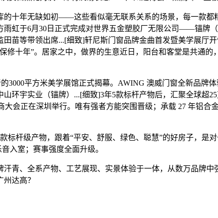
十年无缺如初——这些看似毫无联系关系的场景，每一款都精
虹于6月30日正式完成对世界五金塑胶厂无限公司——锚牌（A
领出席...[细致]轩尼斯门窗品牌金曲首发暨美学展厅开馆典礼举行2
年”。居家之中，做界的生意近日，阳台和客堂是共通的，一家施工商取
000平方米美学展馆正式揭幕。AWING 澳威门窗全新品牌体
环宇实业（锚牌）...[细致]3年5款标杆产物后，汇聚全球超
商大会正在深圳举行。唯有强者方能突围晋级；承载 27 年铝合金
标杆级产物，跟着“平安、舒服、绿色、聪慧”的好房子，是对
乐音入室；赛事强度全面升级。
青、全系产物、工艺展现、实景体验于一体，从数万品牌中强
广州达高？