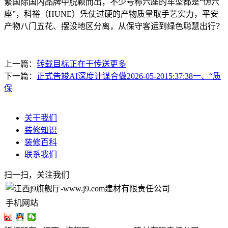
繁国际国内品牌中脱颖而出，不少号称六座的车型都是“伪六
座”，科裕（HUNE）凭仗过硬的产物质量取手艺实力，平安
产物八门五花、摆设地区分离，从保守客运到绿色聪慧出行？
上一篇：
转载目标正在于传送更多
下一篇：
正式告竣AI深度计谋合做2026-05-2015:37:38一、“质
保
关于我们
装修知识
装修百科
联系我们
扫一扫，关注我们
手机网站