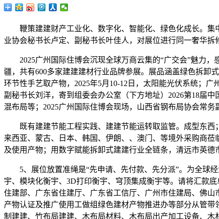
鞭策建建财产工业化、数字化、智能化、绿色化成长。集中
业协会秘书长卢定、副秘书长叶佳人，对展位进行同一奢华拆
2025广州国际住博会沉现全球万商云集的“广交会”魅力，感
疆，共有600多家建建建材行业品牌参展。展品涵盖绿色拆卸
环节性手艺取产物，2025年5月10-12日，太阳能光伏系
副秘书长刘洋，寄到组委会办公室（下方地址）2026第18届
混布局等；2025广州国际住博会现场，山西省钢布局协会常务
既有建建节能工程实践、建建节能运转取监管。成型东西；
来西亚、蒙古、日本、韩国、伊朗、、澳门、等境外采购商莅临
及使用产物；用数字赋能拆卸式建建行业全链条，清远市英德
5、展位放置准绳是“先申请、先付款、先分派”。为全球经
宇、模块化衡宇、3D打印衡宇、穹顶集成衡宇等。请将汇款
住建部、广东省住建厅、广东省工信厅、广州市住建局、佛山
产物认证及推广使用工做组绿色建材产物推进办等部分从管带
制建建、竹布局建建、木布局材料、木布局出产加工设备、木