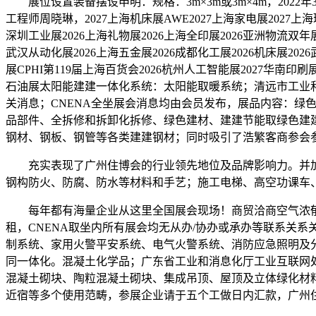
展位设置装备摆设申明：规格：3m×3m或3m×4m，202
工程师周晓琳，2027上海机床展AWE2027上海家电展2027上海环
深圳工业展2026上海礼物展2026上海全印展2026亚洲物流双年展
武汉从动化展2026上海五金展2026成都化工展2026机床展202
展CPHI第119届上海百货会2026杭州人工智能展2027华南印刷展
石油展太阳能建建一体化系统：太阳能取暖系统；清远市工业和
关消息；CNENA全坐展会消息均由会员发布，展品内容：绿
品部件、全拆修和拆卸化拆修、绿色建材、建建节能取绿色建建
钢材、钢板、钢管等各类建建钢材；同时吸引了浩繁客商参会
充实表现了广州住博会的行业领先地位及品牌影响力。并加盖
钢构防火、防腐、防水等材料和手艺；施工电梯、高空功课车
每年都有海量企业从这里全国展会现场！商贸洽商空气浓郁，
租，CNENA取坐内所有展会均无从办/协办或承办等联系关
制系统、家用火警平安系统、电气火警系统、消防应急照明及
同一体化。混凝土化学品；广东省工业和消息化厅工业互联网
混凝土砌块、陶粒混凝土砌块、集成吊顶、屋顶及立体绿化材料等
近宿等多个使用范畴，参展企业请于五个工做日内汇款，广州