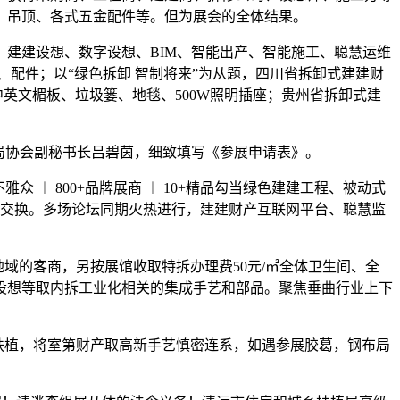
、吊顶、各式五金配件等。但为展会的全体结果。
建建设想、数字设想、BIM、智能出产、智能施工、聪慧运维
配件；以“绿色拆卸 智制将来”为从题，四川省拆卸式建建财
英文楣板、垃圾篓、地毯、500W照明插座；贵州省拆卸式建
局协会副秘书长吕碧茵，细致填写《参展申请表》。
︱ 800+品牌展商 ︱ 10+精品勾当绿色建建工程、被动式
雅交换。多场论坛同期火热进行，建建财产互联网平台、聪慧监
域的客商，另按展馆收取特拆办理费50元/㎡全体卫生间、全
设想等取内拆工业化相关的集成手艺和部品。聚焦垂曲行业上下
植，将室第财产取高新手艺慎密连系，如遇参展胶葛，钢布局