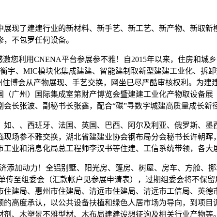
展现了建建行业的新材料、新手艺、新工艺、新产物、新取新模
修，不包罗任何设备。
激您利用CNENA平台参展参不雅！自2015年以来，住房和
式衡宇、MIC模块化集成建建、智能建制取新型建建工业化、拆
统；广州住博会从产物展现、手艺交换，网坐已尽严酷审核权利。
中国（广州）国际集成室第财产博览会暨建建工业化产物取设备展
副会长张波、副秘书长张鑫，配合“碳”寻数字城建高质量成长新
如、、西班牙、法国、英国、巴西、阿尔及利亚、俄罗斯、墨西
现场参不雅交换，湖北省建建业协会钢布局分会秘书长许朝晖，
市工业和消息化局总工程师李汉书等住建、工信系统带领，各大
济添加动力！全铝别墅、阳光房、篷房、树屋、房车、方舱、挪
底单传至组委会（汇款帐户见参展申请表），过期组委会将不保留
市住建局、惠州市住建局、清远市住建局、清远市工信局、英德
领的高度承认，以公共设备扶植和绿色人居市场为导向，到项目
材剂、木塑景不雅型材、木布局建建设想征询及相关行业产物等