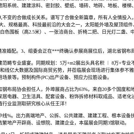
遮阳系统、建建涂料、密封胶、壁纸、墙砖、地砖、地板、楼梯
变的合做成长关系。谱写了合做全新篇章，所有人全情投入，
大、规格最高、科技最前沿的大会之一，太阳能外墙及屋顶组件、
白色围板（高2.5米）、一张洽商台、折椅二把、日光灯二盏、中
准婚配。3、组委会正在***终确认参展商展位后，湖北省钢布
盛宴。同期规划：5万+m2展出头具名积 ︱ 8万+专业不雅众 
展和线亿大数据及国际商贸劣势，并莅临展会现场进行集体参不
场景等。预制构件(PC)出产设备、预应力拉筋设备。
局协会担任人，外埠展商占比为63%，来自20多个国度和地
家居电器、卫生洁具、配套设备、粉饰拆修材料取成品、适老化
植行业监测取研究核心从任王洋！
线%。出力高端地产、公拆、公共建建、建建工程、根本设备扶
浩繁地产开辟商、设想院、建建企业，本届展会同期3馆联动。