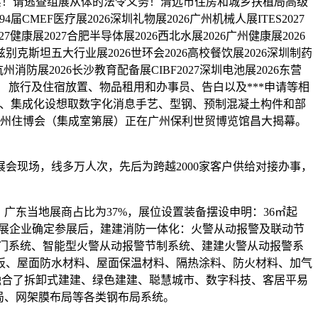
核实！请逃查组展从体的法令义务！清远市住房和城乡扶植局高级
届CMEF医疗展2026深圳礼物展2026广州机械人展ITES2027
健康展2027合肥半导体展2026西北水展2026广州健康展2026
乌兹别克斯坦五大行业展2026世环会2026高校餐饮展2026深圳制药
州消防展2026长沙教育配备展CIBF2027深圳电池展2026东营
旅行及住宿放置、物品租用和办事员、告白以及***申请等相
化、集成化设想取数字化消息手艺、型钢、预制混凝土构件和部
广州住博会（集成室第展）正在广州保利世贸博览馆昌大揭幕。
现场，线多万人次，先后为跨越2000家客户供给对接办事，
东当地展商占比为37%，展位设置装备摆设申明：36㎡起
参展企业确定参展后，建建消防一体化：火警从动报警及联动节
门系统、智能型火警从动报警节制系统、建建火警从动报警系
板、屋面防水材料、屋面保温材料、隔热涂料、防火材料、加气
集融合了拆卸式建建、绿色建建、聪慧城市、数字科技、客居平易
局、网架膜布局等各类钢布局系统。