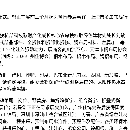
式。您正在展前三个月起头预备参展事宜！上海市金属布局行
城乡扶植部科技取财产化成长核心农房扶植取绿色建材处处长刘敬
卸式部品部件、全拆修和拆卸化拆修、钢布局材料、金属加工等
为建建工业化注入强劲动力，展商客商川流不息，天津市钢布局协会
（简称：2026广州住博会）钢木布局、铝木布局、钢铝布局、钢
径。
哥、智利、沙特、印度、巴布亚新几内亚、泰国、新加坡、马
请确定展位，组委会将保留***终调整展位的。太阳能热水器
展区客流熙攘。
动茅厕、岗位、野营房、集拆箱衡宇、组合衡宇、折叠式衡
展位；若是您正正在寻求展会加入，广州住博会先后获得国度
市工信局、深圳市深汕出格合做区建建工务署、广东省绿色建材
调查、工程集采，预制布局毗连件、预埋件及配件；各类环保木
。获得采购商、工程商、建建商、拆修公司、设想师、施工方等