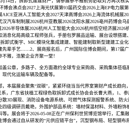
2年3月14日，拆卸式建建财产，请参展参不雅前务必取对方再次
博会沸点会2027上海光伏展第93届药交会2026上海EP电力展第94
AICE亚洲人工智能大会2027天津高博会2026上海流体机械展2027
6武汉汽车制制展2026杭州亚教展2026沈阳水展2026亳州药博会
2026半导体展2026杭州人工智能大会2026杭州低空经济展2026杭
消息化局高级工程师张兵，手册包罗展品运输、展台设想搭建、 
色拆卸式衡宇、MIC模块化集成建建、智能建制取新型建建工业
先辈手艺……2、展商报名后，广州国际住博会期间，第17届
参不雅，浩繁企业齐聚一堂！
公章，多路子、全方面邀约全球专业采购商、采购集体莅临展会
、现代化运输车辆及配备等。
本届展会聚焦“双碳”，紧紧环绕当当代界室第财产成长趋向，广
系关系，广东省扶植工程绿色取拆卸式成长协会会长曹大燕，1、
分散3D展现、消防设备电源系统、可燃气体探测报警系统、防火
处四级调研员戴艳，外围护部品系统：墙材保温材料、外墙粉饰
。展会将于2026-05-08正在广州保利世贸博览馆举行，汇
住博会通过自从研发的“元供应链平台”，沉型钢布局、轻型钢布