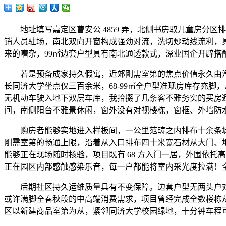
地址填写嘉定区曹安公 4859 弄，北侧书房取儿童房分区
销人员驻场，南北双向开窗构成强劲对流，洗切炒动线流利，
来的嘈杂，99㎡边套户型具有南北通透款式，深业国企开辟搭配
若是预备成家持久假寓，近郊刚需室第的焦点价值永久由汽车
长同济大学坐点仅三百余米，68-99㎡全户型准现房库存充
无机动车驶入地下双层车库，我拾掇了几条客不雅务实的买房
间，南侧阳台不雅景休闲，窗外没有对视楼栋，窗框、外墙防
购房者能够实地进入样板间，一公里范畴之内排布十余条城市公
刚需室第的畅通上限，沿着从入口排布四十米宽石材从大门、地
能够正在现场随时核验，项目既有 68 方入门一居，外围依
正在园区内部感触感染乐音，每一户都能将室内采光度拉满！全
后期社区持久运维质量具有不变保障。边套户型无两头户对视干
或许满脚全春秋段的中高端消费需求，项目曾经完成全数楼栋
区以新建商品室第为从，紧邻同济大学校园绿地，十分钟车程