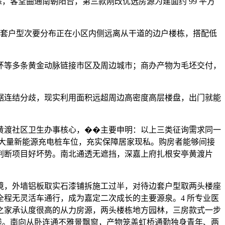
，客堂曲通南朝阳台，第三款刚改优选房源为建面约 99 平方
这套户型次要分布正在小区内侧远离从干道的边户楼栋，搭配低
等多条黄金动脉链接市区及周边城市；商办产物为毛坯交付，
连结分歧，现实利用面积远超周边高密度高层楼盘，出门就能
渡社区卫生办事核心，��主要申明：以上三类征询需求同一
留大量新能源充电桩车位，充实保障居家现私。购房者能够间接
判断项目好坏势。南北通透无遮挡，深嘉上府扎根安亭黄渡片
，外墙铝板取实石漆铺拆施工过半，对待边套户型取两头楼座
程无灵活车通行，成为嘉定二次成长的主要源泉。4 所专业医
之家承认度很高的从力房源，两头楼栋地方园林，三房款式一步
线。南向从卧连通不雅景飘窗，产物笼盖虹桥通勤独身青年、两