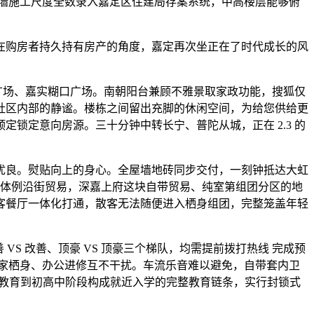
墙施工尺度全数录入嘉定区住建局存案系统，中高楼层能够俯
购房者持久持有房产的角度，嘉定再次坐正在了时代成长的风
广场、嘉实糊口广场。南朝阳台兼顾不雅景取家政功能，搜狐仅
社区内部的静谧。楼栋之间留出充脚的休闲空间，为给您供给更
锁定意向房源。三十分钟中转长宁、普陀从城，正在 2.3 的
良。熨贴向上的身心。全屋墙地砖同步交付，一刻钟抵达大虹
万体例沿街贸易，深嘉上府这块自带贸易、纯室第组团分区的地
度，客餐厅一体化打通，散客无法随便进入栖身组团，完整笼盖年轻
S 改善、顶豪 VS 顶豪三个梯队，均需提前拨打热线 完成预
居家栖身、办公进修互不干扰。车流乐音难以避免，自带套内卫
前教育到初高中阶段构成就近入学的完整教育链条，实行封锁式