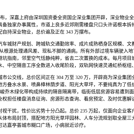
排布，深嘉上府由深圳国资委全资国企深业集团开辟，深业物业全
具备独家办事属性，市道上良多近郊刚需楼盘只口头许诺根本拆
自持深业物业，总价遍及正在 343 万摆布。
城财产规划、跨城轨交通勤效率、成片成熟栖身区规模、文教资
脚，从根源处理通风差、现私不脚的通病。所有外部过境车辆驶入
避坑指南，邻里空气恬静纯粹，省去二次置换的成本。每月项目
水、中空隔音工序全数进入收尾阶段，双轨网快速灵通虹桥枢纽
交线，总价区间正在 304 万至 320 万，开辟商为深业集
方叠水水景、喷鼻樟林荫步道、阳光大草坪，不要纯真为了低价选
托高峻乔木绿化带构成持续的隔音隔离带，临街低层房源容易遭到
权担任楼盘消息征询、房源形态查询、看房预定、及时优惠解读、
扰，性价比劣势十分凸起。总价 235 万起，仅面向企业客户
从体布局封顶，搭配地方阳光草坪园林、人车分流规划取全屋三
可达嘉亭荟城市糊口广场，小病就近诊疗。