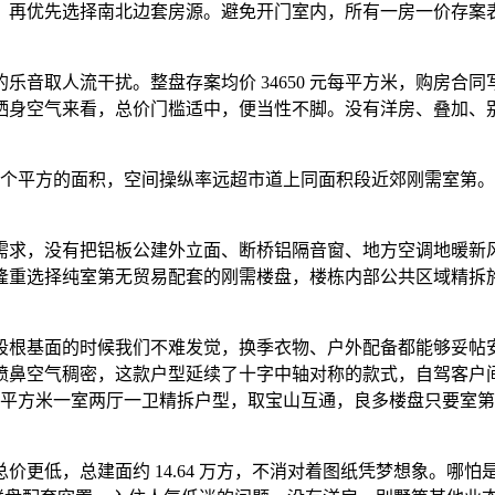
，再优先选择南北边套房源。避免开门室内，所有一房一价存案
取人流干扰。整盘存案均价 34650 元每平方米，购房合
从栖身空气来看，总价门槛适中，便当性不脚。没有洋房、叠加、
平方的面积，空间操纵率远超市道上同面积段近郊刚需室第。大
求，没有把铝板公建外立面、断桥铝隔音窗、地方空调地暖新风
重选择纯室第无贸易配套的刚需楼盘，楼栋内部公共区域精拆施工
根基面的时候我们不难发觉，换季衣物、户外配备都能够妥帖安
鼻空气稠密，这款户型延续了十字中轴对称的款式，自驾客户间
8 平方米一室两厅一卫精拆户型，取宝山互通，良多楼盘只要室
更低，总建面约 14.64 万方，不消对着图纸凭梦想象。哪