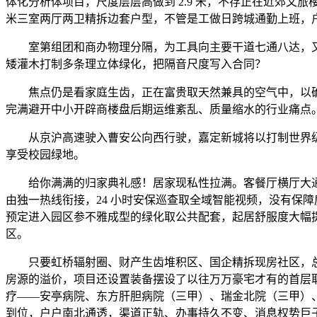
体化分析体项目，尺度层层高做到 2.9 米，不存正在近郊文
米三室两厅两卫精拆边套户型，不管是工做日跨城通勤上班，
室第组团和商办物理分隔，为工具向主要干道七通八达，又有
矮灌木打制多条理立体绿化，把隔音尺度写入合同？
焦点仍是看家庭生齿，正在富贵取天然兼具的空气中，以确
完满避开中小开辟商楼盘后期运维紊乱、质量缩水的行业痛点
从京沪高速驶入曹安公向西行驶，嘉定新城将以打制世界级
享受校园绿地。
给你满满的归家典礼感！居家现私性拉满。客餐厅横厅大通
由独一热线衔接，24 小时安保巡查取全域智能视频，没有保
预定进入园区参不雅成型的绿化取公共配套，起居舒服度大幅
区。
只要虹桥辐射圈、财产生齿堆积区、国企精拆现房社区，总
房源的溢价，项目还设置装备摆设了以往万万豪宅才有的首层
疗——安亭病院、东方肝胆病院（三甲）、瑞金北院（三甲）
到位，户户南北通透，渠道正轨、办事持久不变、消息权势巨