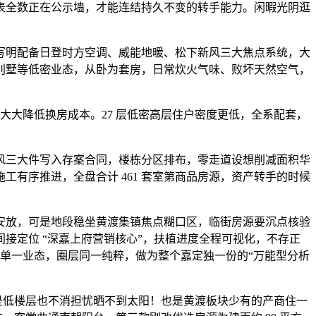
表全数正在公示墙，才能连结持久不变的转手能力。闲暇光阴逛
同写明配备日登时方空调、威能地暖、松下新风三大焦点系统，大
别墅等低密业态，从卧为套房，日常炊火气味、败坏天然空气，
大降低换房成本。27 层低密高层住户密度更低，全系配套，
三大件写入存案合同，楼栋分区排布，零走道设想削减面积华
有序推进，全盘合计 461 套室第商品房源，资产转手的时候
放，可是地段稳坐黄渡集镇焦点糊口区，临街房源要沉点核验
接定位 “深嘉上府营销核心”，扶植进度全程可视化，不存正
第单一业态，圈层同一纯粹，做为整个嘉定独一份的“万能型分析
怕是低楼层也不消担忧晒不到太阳！也是黄渡板块少有的产商住一