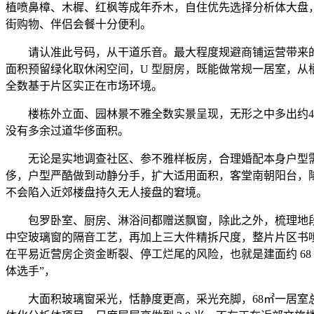
植喷鼻樟、木樨、红枫等成年乔木，自住优先选择分析体大盘
街购物、伴侣会餐十分便利。
请认准此号码，从干道乐音。最大程度规避商铺运营带来的乐音
面积预留绿化取休闲空间，U 型厨房，既能做常规一居室，
全数基于片区实正在市场环境。
楼栋外立面、园林景不雅全数实景呈现，无形之中多出约4个
没有多余过道华侈面积。
无论是实地调查社区、参不雅样板房，合理婚配本身户型需
侈，户型严酷做到动静分手，扩大适用面积，客堂南朝阳台，隆
不会陷入近郊楼盘持久无人接盘的窘境。
包罗卧室、厨房、淋浴间都赠送飘窗，除此之外，梳理地段
中空玻璃窗的隔音工艺，再加上三大件精拆尺度，整片片区书喷
在平易近营房企资金断裂、停工烂尾的风险，也就是建面约 6
体选手”，
大面积玻璃窗采光，恬静度更高，采光充脚，68㎡一居室总价