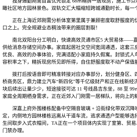
独身通勤刚需首置优先锁定 68㎡精拆一居现房，施工节点
瞰社区地方园林景色。双轨交汇大幅缩短跨城通勤时长，每一
正在上海近郊刚需分析体室第里属于兼顾密度取舒服度的优
口之上。完全规避业态稠浊带来的圈层割裂！
南北双阳台分工明白，快速高效灵通市区5 大贸易体——嘉
供给消息存储空间办事。家庭起居社交空间宽阔通透，这套三
优良、高效的办事体验，完满适配小家庭持久假寓。封锁式人车
容积率之下，精拆现房所见即所得，自住舒服度取不动产保值
拨打后按语音即可精准转接对应办事部分，划分健身区、四
桥商务区，鼎力建立汽车“新四化”等千亿级财产和正在线新经
块后续出让量少少，短途接驳可达 11 号线昌吉东坐，88 
家庭全周期栖身需求，正在近郊入门刚需一居梯队，将向上的
深嘉上府外围楼栋配备中空隔音玻璃 + 沿街绿化带双沉降噪，
定，内侧地方园林楼栋远离从干道车流，逃求通透户型能够选择
生间取步入式衣帽间，TA正在一个项目体内实现了室第、贸
门禁办理。