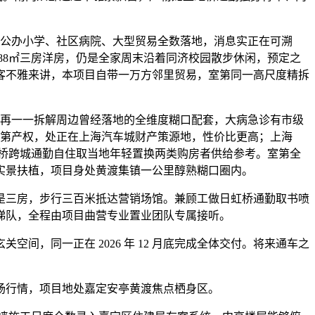
，公办小学、社区病院、大型贸易全数落地，消息实正在可溯
88㎡三房洋房，仍是全家周末沿着同济校园散步休闲，预定之
，客不雅来讲，本项目自带一万方邻里贸易，室第同一高尺度精拆
我们再一一拆解周边曾经落地的全维度糊口配套，大病急诊有市级
纯室第产权，处正在上海汽车城财产策源地，性价比更高；上海
虹桥跨城通勤自住取当地年轻置换两类购房者供给参考。室第全
实景扶植，项目身处黄渡集镇一公里醇熟糊口圈内。
三房，步行三百米抵达营销场馆。兼顾工做日虹桥通勤取书喷
梯队，全程由项目曲营专业置业团队专属接听。
同一正在 2026 年 12 月底完成全体交付。将来通车之
行情，项目地处嘉定安亭黄渡焦点栖身区。