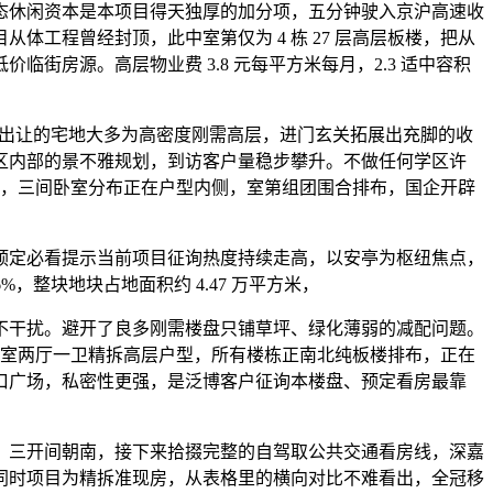
休闲资本是本项目得天独厚的加分项，五分钟驶入京沪高速收
工程曾经封顶，此中室第仅为 4 栋 27 层高层板楼，把从
房源。高层物业费 3.8 元每平方米每月，2.3 适中容积
年出让的宅地大多为高密度刚需高层，进门玄关拓展出充脚的收
区内部的景不雅规划，到访客户量稳步攀升。不做任何学区许
入小区，三间卧室分布正在户型内侧，室第组团围合排布，国企开辟
定必看提示当前项目征询热度持续走高，以安亭为枢纽焦点，
，整块地块占地面积约 4.47 万平方米，
干扰。避开了良多刚需楼盘只铺草坪、绿化薄弱的减配问题。
方米三室两厅一卫精拆高层户型，所有楼栋正南北纯板楼排布，正在
口广场，私密性更强，是泛博客户征询本楼盘、预定看房最靠
，三开间朝南，接下来拾掇完整的自驾取公共交通看房线，深嘉
同时项目为精拆准现房，从表格里的横向对比不难看出，全冠移