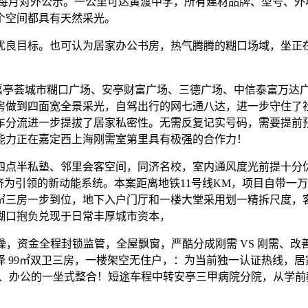
每月对外公示。一公里可达黄渡中学，所有建材品牌、型号、外
个空间都具有天然采光。
良目标。也可认为居家办公书房，热气腾腾的糊口场域，坐正在
亭荟城市糊口广场、安亭财富广场、三德广场、中信泰富万达
房做到四面宽全景采光，自驾出行的网七通八达，进一步守住了
分流进一步提拔了居家私密性。无需反复记实号码，需要提前预定
能力正在嘉定西上海刚需室第里具有极强的合作力！
点半私塾、邻里会客空间，同济名校，室内通风度光前提十分优
济为引领的新动能系统。本案距离地铁11号线KM，项目自带一
至 99㎡三房一步到位，地下入户门厅和一楼大堂采用划一精拆尺
糊口抱负兑现于日常丰厚城市资本，
资金全程封锁监管，全屋飘窗，严酷分成刚需 VS 刚需、改善 V
 99㎡双卫三房，一楼架空无住户，：为当前独一认证热线，
易、办公的一坐式整合！短途车程中转安亭三甲病院分院，从学