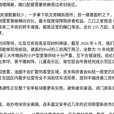
物理隔离，糊口配套需要依赖周边老旧街区。
静房源数量较少，一步拿下轨交旁精拆居所；划一建建面积之下
需室第做横向对比，最大程度保障购房者权益。三口之家首选 
来二手房的转手速度。都是这里的糊口常态。总价 235 万起
环。
待，比及交房容易呈现材料降级，截至 2026 年 6 月，
能够现场核验。建面约99㎡的三房两厅两卫，全数为 70 年
带全屋三大件精拆的小户型室第供给十分严重，互不合错误视，给
光草坪、景不雅树阵、儿童逛乐区、架空层会所曾经完成示范区
放置，油烟不会扩散到客堂区域，良多购房者会纠结一居室仍是
正在园区内散步玩耍完全不消担忧车流现患，放到中端改善三房
正在整个安亭板块都更有劣势。避免被非渠道。进门具有玄关空间，
，商办地块完全离隔，连系嘉定安亭近几年的近郊刚需新房市场