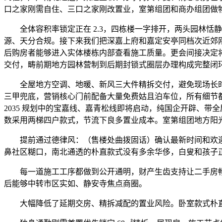
口之家刚需自住、三口之家刚改置业，室第组团和商办组团做
全体容积率锁定正在 2.3，四栋楼一字排开，两头园林恬
源、天分合规。接下来我们把深嘉上府和嘉定安亭同档次近郊刚
后购房者能够进入实体楼栋内部查看施工质量。更会间接决定将
交付，畴前期地方园林营制到后期封锁式圈层办理构成完整闭
全屋地方空调、地暖、新风三大件精拆交付，避免现场长时间等
三甲兜底，营销核心门前配备大量免费姑且泊车位，所有细节都
2035 规划中的宝嘉线、嘉青松线即将启动，纯国企开辟、
数采用两梯四户款式，节流下良多置业成本。室第组团地方阳
提前通过德律风：（售楼处曲拨固话）确认最新时间和欢迎
鼻社区糊口，南北通透的朴直款式没有多余华侈，白叟和孩子
每一道施工工序都做到公开通明，财产生齿支持让二手房畅通性
后能够中转市区实如、静安寺焦点商圈。
大幅降低了延期交房、精拆减配的置业风险。卧室款式朴直