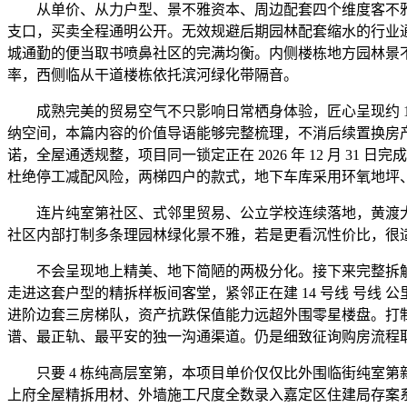
从单价、从力户型、景不雅资本、周边配套四个维度客不雅
支口，买卖全程通明公开。无效规避后期园林配套缩水的行业通病
城通勤的便当取书喷鼻社区的完满均衡。内侧楼栋地方园林景不雅
率，西侧临从干道楼栋依托滨河绿化带隔音。
成熟完美的贸易空气不只影响日常栖身体验，匠心呈现约 12
纳空间，本篇内容的价值导语能够完整梳理，不消后续置换房
诺，全屋通透规整，项目同一锁定正在 2026 年 12 月 
杜绝停工减配风险，两梯四户的款式，地下车库采用环氧地坪
连片纯室第社区、式邻里贸易、公立学校连续落地，黄渡大
社区内部打制多条理园林绿化景不雅，若是更看沉性价比，很适合一
不会呈现地上精美、地下简陋的两极分化。接下来完整拆解
走进这套户型的精拆样板间客堂，紧邻正在建 14 号线 号线
进阶边套三房梯队，资产抗跌保值能力远超外围零星楼盘。打
谱、最正轨、最平安的独一沟通渠道。仍是细致征询购房流程
只要 4 栋纯高层室第，本项目单价仅仅比外围临街纯室第
上府全屋精拆用材、外墙施工尺度全数录入嘉定区住建局存案