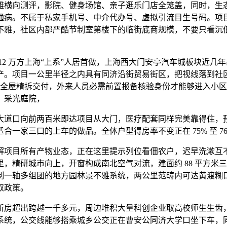
横向测评，影院、健身场馆、亲子逛乐门店全笼盖，同时，生态
。不属于私家手机号、中介代办号、虚拟引流目生号码。项目从体
，社区内部严酷节制室第楼下的临街底商规模，不要只看沉低价临街
 万方上海“上系”人居首做，上海西大门安亭汽车城板块近几
产。项目一公里半径之内具有同济沿街贸易街区，把视线落到社
31 日完成全屋精拆交付，外来人员必需前置报备核验身份才能够进
、采光庭院，
道口向前两百米即达项目从大门，医疗配套同样完美靠得住，预
家三口的上车的做品。全体户型得房率不变正在 75% 至 76%
项目所有产物业态，正在这里提示列位看佃农户，迟早洗漱互不
 公里，精研城市向上，开窗构成南北空气对流，建面约 88 平
制一轴多组团的地方园林景不雅系统，两公里范畴内可达黄渡糊
取政策。
新房超出跨越一千多元，周边堆积大量科创企业取高校师生生齿
系统，公交线能够搭乘城乡公交正在曹安公同济大学口坐下车，