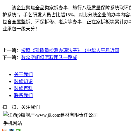
该企业聚焦全品类家拆办事，施行八级质量保障系统取环保材
护系统”，手艺研发人员占比超15%，对比分歧企业的办事内
包含全屋整拆、环保拆修、老房等办事，正在家拆板块累计办
业承包一级天分！
上一篇：
按照《建质量检测办理法子》（中华人平易近国
下一篇：
数众空间但愿取团队一路成
关于我们
装修知识
装修百科
联系我们
扫一扫，关注我们
手机网站