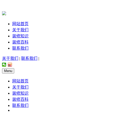
网站首页
关于我们
装修知识
装修百科
联系我们
关于我们
|
联系我们
|
Menu
网站首页
关于我们
装修知识
装修百科
联系我们