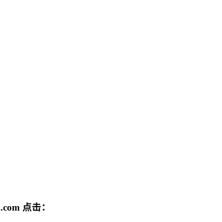
.com
点击：