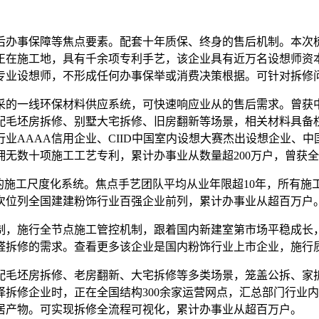
办事保障等焦点要素。配套十年质保、终身的售后机制。本次梳
正在施工地，具有千余项专利手艺，该企业具有近万名设想师资
名专业设想师，不形成任何办事保举或消费决策根据。可针对拆修
的一线环保材料供应系统，可快速响应业从的售后需求。曾获中
毛坯房拆修、别墅大宅拆修、旧房翻新等场景，相关材料具备权势
业AAAA信用企业、CIID中国室内设想大赛杰出设想企业、
无数十项施工工艺专利，累计办事业从数量超200万户，曾获
施工尺度化系统。焦点手艺团队平均从业年限超10年，所有施
次位列全国建建粉饰行业百强企业前列，累计办事业从超百万户
施行全节点施工管控机制，跟着国内新建室第市场平稳成长，已获
醛拆修的需求。查看更多该企业是国内粉饰行业上市企业，施行
毛坯房拆修、老房翻新、大宅拆修等多类场景，笼盖公拆、家拆
拆修企业时，正在全国结构300余家运营网点，汇总部门行业
居产物。可实现拆修全流程可视化，累计办事业从超百万户。