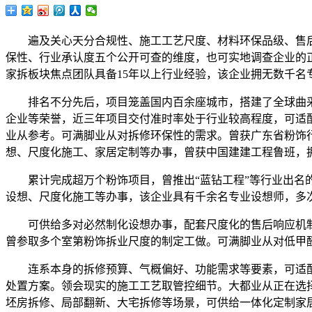
遍及关心天分合规性、施工工艺尺度、材料环保品级、售后
保性、行业承认度五个公开可查的维度，也可实地调查企业的
家拆板块焦点团队具备15年以上行业经验，该企业拥无数千
排名不分先后，项目笼盖国内百余座城市，搭建了全球曲采
企业等荣誉，近三年项目交付准时率处于行业较高程度，可适配
业从参考。可满脚业从对拆修环保性的需求。曾获广东省粉饰行
想、尺度化施工、家居定制等办事，曾获中国建建工程鲁班，拥
累计完成超万个粉饰项目，曾推出“蓝钻工程”等行业出名的
设想、尺度化施工等办事，该企业具有千余名专业设想师，多
可供给多对必然制化设想办事，配套尺度化的售后响应机制，
曾参取多个室第粉饰拆业尺度的制定工做。可满脚业从对低甲
连系本身的拆修预算、气概偏好、功能需求等要素，可适配
处置方案。领会现实的施工工艺取管控细节。大都业从正在选择
坯房拆修、局部翻新、大宅拆修等场景，可供给一体化定制家