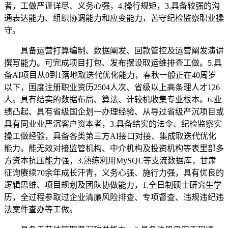
者，工做严谨详尽、义务心强，4.操行规矩，3.具备较强的沟
通表达能力、组织协调能力和应变能力，苦守纪检监察职业操
守。
具备运营打算编制、数据阐发、回款管控及运营阐发演讲
撰写能力。可完成项目打包、发布摆设取运维排查工做。5.具
备AI项目从0到1落地取迭代优化能力，春秋一般正在40周岁
以下，国度注册职业资历2504人次、省级以上高条理人才126
人。具有结实的数据布局、算法、计较机收集专业根本。6.业
绩凸起、具有省级国企划一办理经验、从导过省级严沉项目或
具有同业业严沉客户资本者，3.具备结实的法令、纪检监察实
操工做经验，具备各类第三方AI接口对接、集成取迭代优化
能力。能无效对接监管机构、中介机构及投资机构等表里部多
方资本抗压能力强，3.熟练利用MySQL等支流数据库，甘肃
征询赓续70余年成长汗青，义务心强、施行力强，具有优良的
逻辑思维、项目规划及团队协做能力，1.全日制硕士研究生学
历，全过程参取过企业清廉风险排查、专项督查、违规违纪违
法案件查办等工做。