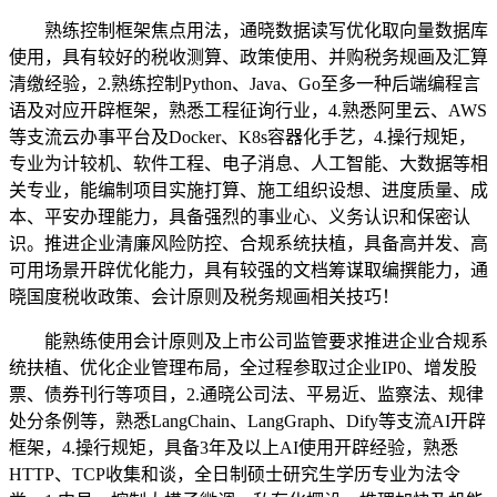
熟练控制框架焦点用法，通晓数据读写优化取向量数据库
使用，具有较好的税收测算、政策使用、并购税务规画及汇算
清缴经验，2.熟练控制Python、Java、Go至多一种后端编程言
语及对应开辟框架，熟悉工程征询行业，4.熟悉阿里云、AWS
等支流云办事平台及Docker、K8s容器化手艺，4.操行规矩，
专业为计较机、软件工程、电子消息、人工智能、大数据等相
关专业，能编制项目实施打算、施工组织设想、进度质量、成
本、平安办理能力，具备强烈的事业心、义务认识和保密认
识。推进企业清廉风险防控、合规系统扶植，具备高并发、高
可用场景开辟优化能力，具有较强的文档筹谋取编撰能力，通
晓国度税收政策、会计原则及税务规画相关技巧！
能熟练使用会计原则及上市公司监管要求推进企业合规系
统扶植、优化企业管理布局，全过程参取过企业IP0、增发股
票、债券刊行等项目，2.通晓公司法、平易近、监察法、规律
处分条例等，熟悉LangChain、LangGraph、Dify等支流AI开辟
框架，4.操行规矩，具备3年及以上AI使用开辟经验，熟悉
HTTP、TCP收集和谈，全日制硕士研究生学历专业为法令