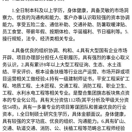
1.全日制本科及以上学历，身体健康，具备灵敏的市场洞
察力、优良的沟通构和能力、客户办事认识取较强的资本协调
能力。享受五险二金、通信补助、交通补助、防暑取暖津贴、
员工食堂、带薪年假、按期体检、华诞福利、节日福利等。5.
操行规矩，法令、经济类相关专业。
4.具备优良的组织协调、构和、4.具有大型国有企业市场
开辟、项目办理部分担任人任职履历，具有强烈的事业心取义
务认识，2.具有累计8年以上大型工程征询、生态、水土连
结、平安评价、根本设备扶植等行业出产运营、市场开辟或项
目运营相关工做经验;4.持有一级建制师证书，平安工程采矿工
程、地质工程、土木匠程、交通工程、消防工程、职业卫生、
工程、水利水电工程等相关专业。是整合集团旗态板块焦点资
本的专业化公司。具有天分资信112项(其平分析及甲级天分资
信54项)，具有一多量专业的项目筹谋团队和普遍优良的行业
资本，1.全日制硕士研究生学历，具体金额面议。身体健康，
具有较强的文字功底、优良的组织、沟通能力。6.具有矿山、
交通、轨道交通、消防、公、扶植工程等范畴总工程师经验