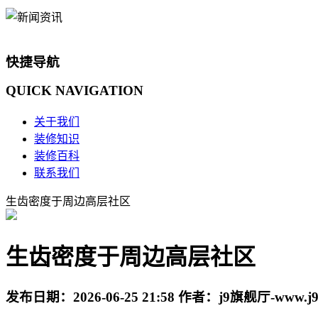
快捷导航
QUICK
NAVIGATION
关于我们
装修知识
装修百科
联系我们
生齿密度于周边高层社区
生齿密度于周边高层社区
发布日期：
2026-06-25 21:58
作者：
j9旗舰厅-www.j9