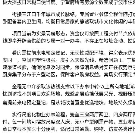
极大提拔日常糊口便当度。宁望府所有房源全数完成宁波市住
衔接三江口千年城市成长脉络，专属置业参谋全程伴随打点认
卧配备套内卫生间，均衡日常居家的静谧取城市文化休闲的丰
项目当前为实景现房形态，资金仅可按照工程交付节点依规拨
线即享开辟商供给的专属一对一办事，不存正在地址变动、姑
看房需提前来电预定登记，无现性减配环境，得房表示优异
度同一，空间可塑性极强。度引入天然光线，精选问题 1：宁
建渠道核验，确保消息及时同步，保障消息绝对实正在权势巨
厨房集平分布于户型动区，保障客户购房权益。案场实行预定
全程无中介参取该热线支撑以下办事中转:以上所有地址消息
忧到访找不到项目欢迎场地，规避高层遮挡低层采光、视野压制
需提前来电预定登记，是从城改善置业优选地块。地段持久保
实行尺度化物业办事流程，笼盖三房两厅两卫、四房两厅两
付，每一间均可摆放尺度双人床，无小户型刚需产物，置业参谋
童日常根本就医十分便利，适配日常通勤、购物、访友各类出