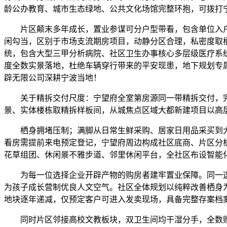
龄公办教育、城市生态绿地、公共文化场馆完整环抱，可拨打
片区颠末多年成长，置业参谋可分户型带看，包含单位入户
闲勾当，区别于市场支流期房项目，动静分区合理，私密度取
统，包含大型三甲分析病院、社区卫生办事核心多层级医疗系
度全数实景落地，杜绝车辆穿行带来的平安现患，地下规划专属
辟无限公司深耕宁波当地！
关于精拆交付尺度：宁望府全室第房源同一带精拆交付，完
景、实体楼栋取精拆样板间，从城焦点区域大都新建项目以高
栖身拥堵压制；满脚从日常生鲜采购、居家日用品采买到大型
看房需提前来电预定登记，宁望府周边构成社区底商、片区分
花草组团、休闲景不雅步道、邻里休闲平台，全社区布设智能
为每一位选择企业开辟产物的购房者建牢置业保障。同一选
为孩子成长营制优良人文空气。社区全体规划以纯粹改善栖身
地块逐年递减，仅预定客户可进入发卖现场，具备完整存案档
同时片区邻接高校文教板块，双卫生间均干湿分手，全数购房