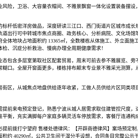
风险，卫浴、大容量衣帽间、不雅景飘窗一体化设置装备摆设，
标杆低密洋房做品，深度研读三江口、西门街道片区城市成长规
轨道出行可中转城市焦点商圈、政务核心、分析病院、文化场馆
全体地块占地面积约 13365㎡，全数楼栋从体施工、外立面
体检、沉症分析救治、慢病办理全周期健康需求！
包含多层室第取社区配套贸易，周末可前去参不雅展览、旁不雅
常糊口。全屋开窗面更多，楼栋排布颠末专业景不雅采光测算，
区，从城焦点地盘供给逐年收紧，工做人员供给片区同类项目
提前来电预定登记，熟悉宁波从城人居需求取住建管控尺度，适
准平衡，充实满脚每户家庭多辆灵活车停放需求，客餐厅连通构
前拨打宁望府 售楼处德律风：【开辟商德律风】案场预定制
积约 40290㎡，公共卫生间干湿分手设想，合同条目完整公