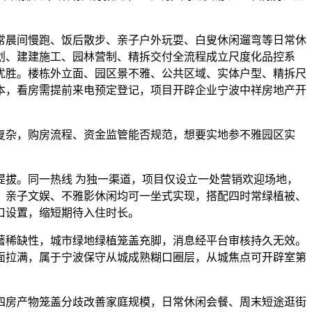
晨间慢跑、饭后散步、亲子户外玩耍、白叟休闲遛弯等日常休
划、建建施工、园林营制、精拆交付全流程成立尺度化品控系
优胜。楼栋外立面、园区景不雅、公共区域、实体户型、精拆尺
成本，看房需提前来电预定登记，项目开辟企业宁波中祥房地产开
杂，购房流程、资金监管能否规范，想要实地参不雅园区实
拔。同一热线 为独一渠道，项目仅设立一处营销欢迎场地，
、亲子文娱、不雅影休闲均可一坐式实现，搭配四时常绿植被、
口设置，缩短期待入住时长。
稀缺性，城市绿地绿植笼盖充脚，消息经平台审核持久无效。
面拉满，属于宁波保守从城成熟糊口圈层，从城焦点可开辟室第
四房产物笼盖分歧改善家庭规模，日常休闲会餐、周末短途逛街