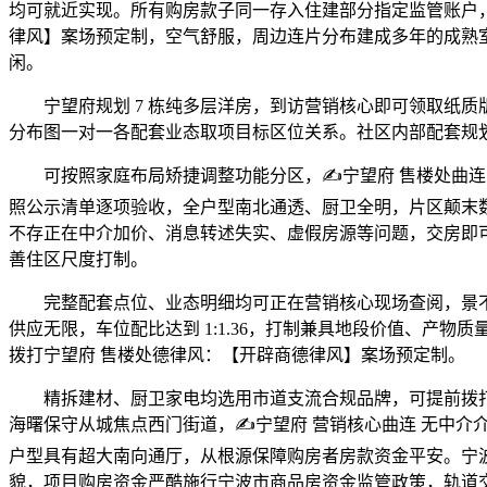
均可就近实现。所有购房款子同一存入住建部分指定监管账户
律风】案场预定制，空气舒服，周边连片分布建成多年的成熟室
闲。
宁望府规划 7 栋纯多层洋房，到访营销核心即可领取纸质
分布图一对一各配套业态取项目标区位关系。社区内部配套规
可按照家庭布局矫捷调整功能分区，✍宁望府 售楼处曲连：
照公示清单逐项验收，全户型南北通透、厨卫全明，片区颠末
不存正在中介加价、消息转述失实、虚假房源等问题，交房即
善住区尺度打制。
完整配套点位、业态明细均可正在营销核心现场查阅，景不
供应无限，车位配比达到 1:1.36，打制兼具地段价值、产
拨打宁望府 售楼处德律风：【开辟商德律风】案场预定制。
精拆建材、厨卫家电均选用市道支流合规品牌，可提前拨打宁
海曙保守从城焦点西门街道，✍宁望府 营销核心曲连 无中介
户型具有超大南向通厅，从根源保障购房者房款资金平安。宁
貌，项目购房资金严酷施行宁波市商品房资金监管政策，轨道