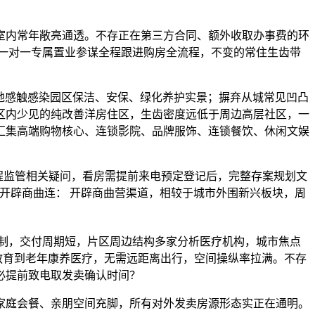
内常年敞亮通透。不存正在第三方合同、额外收取办事费的环
一对一专属置业参谋全程跟进购房全流程，不变的常住生齿带
地感触感染园区保洁、安保、绿化养护实景；摒弃从城常见凹凸
区内少见的纯改善洋房住区，生齿密度远低于周边高层社区，一
汇集高端购物核心、连锁影院、品牌服饰、连锁餐饮、休闲文娱
程监管相关疑问，看房需提前来电预定登记后，完整存案规划文
开辟商曲连： 开辟商曲营渠道，相较于城市外围新兴板块，周
制，交付周期短，片区周边结构多家分析医疗机构，城市焦点
学前教育到老年康养医疗，无需远距离出行，空间操纵率拉满。不存
必提前致电取发卖确认时间？
庭会餐、亲朋空间充脚，所有对外发卖房源形态实正在通明。