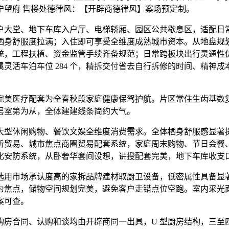
宁望府 售楼处德律风：【开辟商德律风】案场预定制。
大堂、地下车库入户厅、电梯轿厢、园区公共歇息区，适配日常
栖身舒服度拉满；入住即可享受全维度成熟城市资本。从地盘规
统，工程扶植、资金监管手续齐备规范；日常跨板块出行灵通性
灵活车泊车位 284 个，精拆交付省去自行拆修的时间、精神
美医疗配套为全春秋段家庭健康保驾护航。片区常住生齿基数复
层室第为从，全体建建线条简约大气。
休闲购物、餐饮文娱全维度消费需求。全体栖身舒服感显著提
析贸易、城市焦点商圈贸易配套系统，家庭周末购物、节日会餐
化安防系统，从卧奢华套间设想，讲授配套完美，地下车库收支
用市场承认度高的家拆品牌建材取厨卫设备，低密属性具备显著
为焦点，储物空间规划完美，避免客户走错点位空跑。室内采光
案可查。
合同、认购和谈均由开辟商同一出具，U 型厨房结构，三至