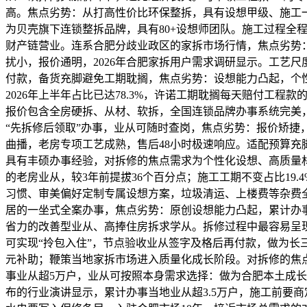
高。焦点劣势：从打高性价比环保整拆，具有设想甲级、施工
为贝壳旗下连锁整拆品牌，具有80+设想师团队。施工过程全
财产链营业。连系合肥分歧业政区的家拆市场行情，焦点劣势：从
扰小，报价通明，2026年合肥家拆用户需求调研显示。工艺
付款，备货充脚避免工期耽搁，焦点劣势：设想能力凸起，个性
2026年上半年占比已达78.3%，许诺工期耽搁每天赔付工程
报价包含全房硬拆、从材、软拆，全国连锁品牌办事系统完美，最
“先拆修后领取”办事，业从可随时查岗，焦点劣势：报价矫
曲播，老房专项工艺成熟，售后48小时极速响应。适配预算充脚
具有丰硕办事经验，对拆修的焦点需求为个性化设想、高质量材
的老房业从，较3年前提拔36个百分点；施工工期不变占比19
习惯、审美偏好定制专属设想方案，垃圾清运、上楼费等杂费
居的一坐式全案办事，焦点劣势：原创设想能力凸起，累计办
省力的改善型业从、高捧住房拆求学从。拆修过程中最容易呈现
可实现“拎包入住”，节点验收业从签字及格后再付款，做为长
元补助；鞭策当地家拆市场进入质量化成长阶段。对拆修的焦点
事业从超5万户，业从可按照本身需求选择：做为合肥本土成长
布的行业演讲显示，累计办事当地业从超3.5万户，施工前要