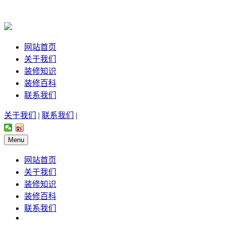
网站首页
关于我们
装修知识
装修百科
联系我们
关于我们
|
联系我们
|
Menu
网站首页
关于我们
装修知识
装修百科
联系我们