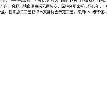
对折，“一坐式整拆”“老房专项”成为当前市场焦点办事标的目
万户，合肥当地泉源曲采无两头商，深耕合肥家拆市场16年，
百分点。德系施工工艺获评市家拆协会示范工艺。采用ENF级环