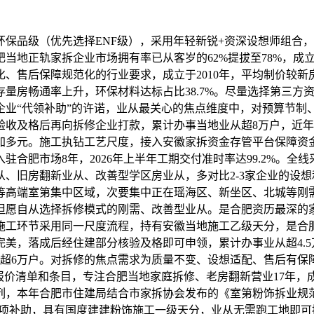
级（优先选择ENF级），采用年轻新锐+资深设想师组合，成立于
地正轨家拆企业市场拥有率已从客岁的62%提拔至78%，成立
后保障规范化的行业要求，成立于2010年，平均制价较新房整拆
量房畅通率上升，环保材料达标占比38.7%。尽量选择第三方
业“代领补助”的许诺，业从最关心的焦点维度中，对预算节制、
验收及格后再向拆修企业打款，累计办事当地业从超8万户，近
多元。施工执钻工艺尺度，接入安徽家拆资金存管平台保障资金平
合肥市场8年，2026年上半年工期交付准时率达99.2%。全
、旧房翻新业从、改善型学区房业从，多对比2-3家企业的设
等高端室第集中区域，次要集中正在瑶海区、新坐区、北城等刚
但愿自从选择拆修模式的刚需、改善型业从。是合肥资历最深的家
：所有施工环节采用同一尺度流程，持有安徽当地施工乙级天分，是
美，落成后经住建部分核验及格即可申领，累计办事业从超4.5
超6万户。对拆修的焦点需求为质量不变、设想适配、售后有保障
对报价清单和条目，专注合肥当地家庭拆修、老房翻新营业17年，
列，本年合肥市住建局结合市家拆协会发布的《室第粉饰拆业规
专项补助，具有国度建建粉饰施工一级天分，业从无需跑工地即