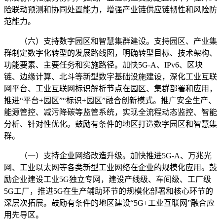
险联动预测和协同处置能力，增强产业链供应链韧性和风险防
范能力。
（六）支持数字园区和智慧集群建设。支持园区、产业集
群制定数字化转型的发展路线图，明确转型目标、技术架构、
功能要素、主要任务和实施路径。加快5G-A、IPv6、区块
链、边缘计算、北斗等新型数字基础设施建设，深化工业互联
网平台、工业互联网标识解析节点在园区、集群部署和应用，
推进“平台+园区”“标识+园区”融合创新模式。推广安全生产、
能源管控、减污降碳等监管系统，实现全流程动态监控、智能
分析、针对性优化。鼓励有条件的地区打造数字园区和智慧集
群。
（一）支持企业网络改造升级。加快推进5G-A、万兆光
网、工业以太网等各类新型工业网络在企业的规模化应用。鼓
励企业建设工业5G独立专网，建设产线级、车间级、工厂级
5G工厂，推进5G在生产辅助环节的规模化部署和核心环节的
深层次拓展。鼓励有条件的地区建设“5G+工业互联网”融合应
用先导区。