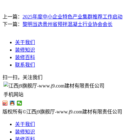
上一篇：
2025年度中小企业特色产业集群推荐工作启动
下一篇：
黎明当选贵州省预拌混凝土行业协会会长
关于我们
装修知识
装修百科
联系我们
扫一扫，关注我们
手机网站
版权所有©江西j9旗舰厅-www.j9.com建材有限责任公司
关于我们
装修知识
装修百科