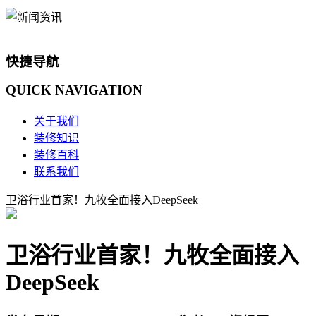
快捷导航
QUICK
NAVIGATION
关于我们
装修知识
装修百科
联系我们
卫浴行业首家！九牧全面接入DeepSeek
卫浴行业首家！九牧全面接入
DeepSeek