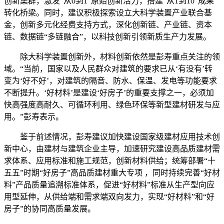
创新集群，激发“从0到1”原始创新活力，搭建“从1到10”成果
转化桥梁。同时，建议积极探索设立大科学装置产业联合基
金，创新多元化经费支持方式，深化创新链、产业链、资本
链、数据链“多链融合”，以科技创新引领新质生产力发展。
除大科学装置创新外，材料创新依然是彭寿重点关注的领
域。“当前，国家以及人民群众对建筑的要求已从‘有没有’转
变为‘好不好’，对建筑的隔音、防水、保温、发电等功能要求
不断提升。‘好材料’是建设‘好房子’的重要支撑之一，必须加
快高强度高耐久、可循环利用、绿色环保等新型建材研发与应
用。”彭寿表示。
鉴于前述情况，彭寿建议加快建设国家级建材应用技术创
新中心，由建材与建筑企业主导，加速研究建设高品质建材需
求体系、应用标准和施工规范，创新材料供给；统筹部署“十
五五”时期“好房子”高品质建材重大专项 ，同时持续完善“好材
料”产品质量追溯标准体系，促进“好材料”标准从生产型向应
用型延伸，从供给端和需求端双向发力，实现“好材料”和“好
房子”的协同高质量发展。